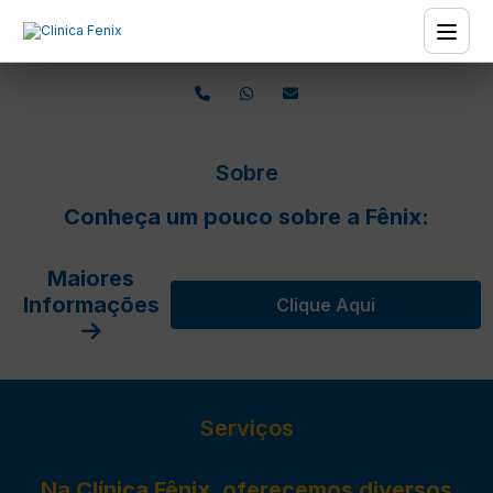
Sobre
Conheça um pouco sobre a Fênix:
Maiores
Informações
Clique Aqui
Serviços
Na Clínica Fênix, oferecemos diversos