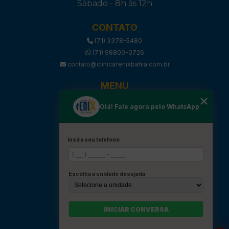
Sábado - 8h ás 12h
CONTATO
(71) 3378-5480
(71) 98800-0726
contato@clinicafenixbahia.com.br
MENU
HOME
Olá! Fale agora pelo WhatsApp
SOBRE
SERVIÇOS
BLOG
Insira seu telefone
PROCEDIMENTOS
CONVÊNIOS
Escolha a unidade desejada
CONTATOS
CATEGORIAS
MAPA DO SITE
INICIAR CONVERSA
REDES SOCIAIS