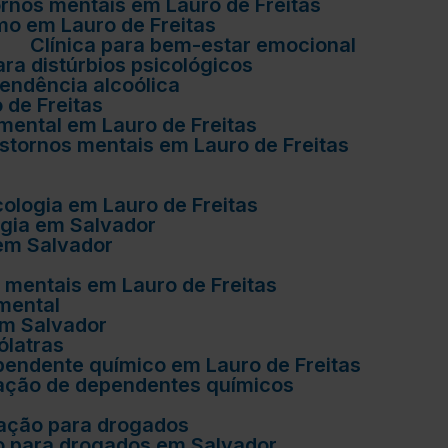
ornos mentais em Lauro de Freitas
ismo em Lauro de Freitas
r
Clínica para bem-estar emocional
para distúrbios psicológicos
pendência alcoólica
 de Freitas
 mental em Lauro de Freitas
anstornos mentais em Lauro de Freitas
icologia em Lauro de Freitas
logia em Salvador
 em Salvador
os mentais em Lauro de Freitas
 mental
 em Salvador
ólatras
ependente químico em Lauro de Freitas
eração de dependentes químicos
eração para drogados
ão para drogados em Salvador