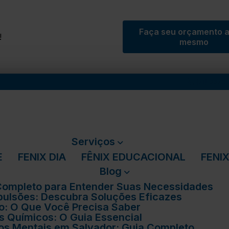
Faça seu orçamento 
!
mesmo
(71) 3378
Serviços
E
FENIX DIA
FÊNIX EDUCACIONAL
FEN
Blog
 Completo para Entender Suas Necessidades
pulsões: Descubra Soluções Eficazes
ico: O Que Você Precisa Saber
 Químicos: O Guia Essencial
nos Mentais em Salvador: Guia Completo