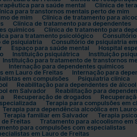
 terapêutica para saúde mental
Clínica de ter
Clínica para transtornos mentais perto de mim
óximo de mim
Clínica de tratamento para alco
es
Clínica de tratamento para dependentes
tes químicos
Clínica de tratamento para d
ínica para tratamento psicológico
Consultóri
o de psiquiatria
Consultório de psiquiatria e
r
Espaço para saúde mental
Hospital es
mo
Instituição psiquiátrica
Instituição psiq
Instituição para tratamento de transtornos m
Internação para dependentes químicos
s em Lauro de Freitas
Internação para dep
cialistas em compulsões
Psiquiatria clínica
ool
Reabilitação para dependentes de álcool
cool em Salvador
Reabilitação para depende
ca
Recuperação de drogados
Recuperaçã
especializada
Terapia para compulsões em c
Terapia para dependência alcoólica em Lauro
Terapia familiar em Salvador
Terapia psic
 de Freitas
Tratamento para alcoolismo em 
tamento para compulsões com especialistas
cialistas em Lauro de Freitas