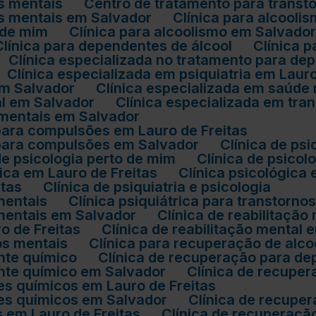
os mentais
Centro de tratamento para transt
os mentais em Salvador
Clínica para alcool
 de mim
Clínica para alcoolismo em Salvado
Clínica para dependentes de álcool
Clínica 
Clínica especializada no tratamento para de
Clínica especializada em psiquiatria em Lauro
 em Salvador
Clínica especializada em saúde
al em Salvador
Clínica especializada em tr
s mentais em Salvador
 para compulsões em Lauro de Freitas
o para compulsões em Salvador
Clínica de ps
 de psicologia perto de mim
Clínica de psico
ógica em Lauro de Freitas
Clínica psicológica
itas
Clínica de psiquiatria e psicologia
 mentais
Clínica psiquiátrica para transtorn
s mentais em Salvador
Clínica de reabilitação
ro de Freitas
Clínica de reabilitação mental
nos mentais
Clínica para recuperação de alco
nte químico
Clínica de recuperação para d
ente químico em Salvador
Clínica de recup
es químicos em Lauro de Freitas
tes químicos em Salvador
Clínica de recup
s em Lauro de Freitas
Clínica de recuperaç