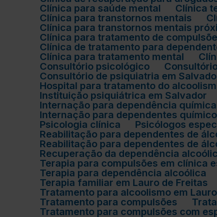
Clínica para saúde mental
Clínica
Clínica para transtornos mentais
Clínica para transtornos mentais pr
Clínica para tratamento de compulsõ
Clínica de tratamento para dependen
Clínica para tratamento mental
Cl
Consultório psicológico
Consultóri
Consultório de psiquiatria em Salvado
Hospital para tratamento do alcoolis
Instituição psiquiátrica em Salvador
Internação para dependência química
Internação para dependentes químico
Psicologia clínica
Psicólogos espe
Reabilitação para dependentes de álc
Reabilitação para dependentes de ál
Recuperação da dependência alcoóli
Terapia para compulsões em clínica 
Terapia para dependência alcoólica
Terapia familiar em Lauro de Freitas
Tratamento para alcoolismo em Lauro
Tratamento para compulsões
Tra
Tratamento para compulsões com espe