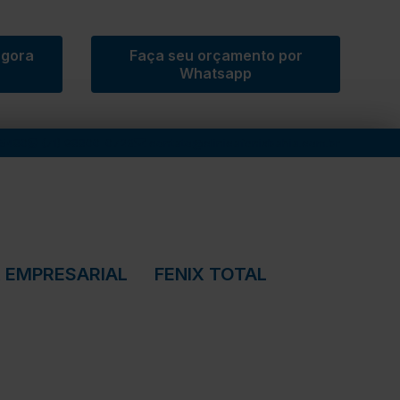
agora
Faça seu orçamento por
Whatsapp
-5480
(71) 98800-0726
contato@clinicafenixbahia.com.br
IX EMPRESARIAL
FENIX TOTAL