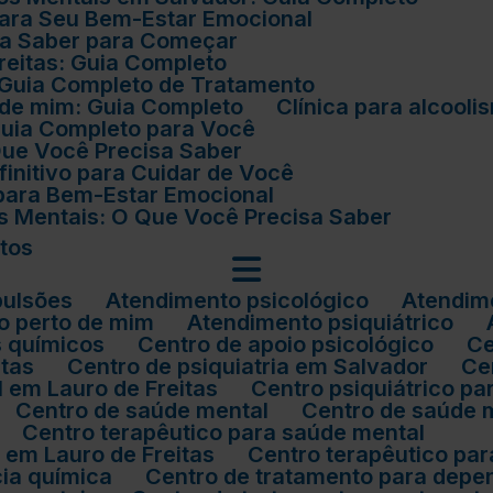
 para Seu Bem-Estar Emocional
isa Saber para Começar
Freitas: Guia Completo
: Guia Completo de Tratamento
o de mim: Guia Completo
Clínica para alcoo
 Guia Completo para Você
 Que Você Precisa Saber
finitivo para Cuidar de Você
 para Bem-Estar Emocional
os Mentais: O Que Você Precisa Saber
atos
pulsões
Atendimento psicológico
Atendim
co perto de mim
Atendimento psiquiátrico
s químicos
Centro de apoio psicológico
itas
Centro de psiquiatria em Salvador
C
l em Lauro de Freitas
Centro psiquiátrico 
Centro de saúde mental
Centro de saúde 
Centro terapêutico para saúde mental
l em Lauro de Freitas
Centro terapêutico p
cia química
Centro de tratamento para dep