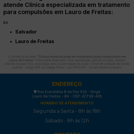
atende Clínica especializada em tratamento
para compulsões em Lauro de Freitas:
BA
Salvador
Lauro de Freitas
O conteúdo do texto "
Clínica especializada em tratamento para compulsões em
Lauro de Freitas
" é de direito reservado. Sua reprodução, parcial ou total, mesmo
citando nossos links, é proibida sem a autorização do autor. Crime de violação de direito
autoral – artigo 184 do Código Penal –
Lei 9610/98 - Lei de direitos autorais
.
ENDEREÇO
Rua Everaldina B da Paz 620 - Itingá
Lauro de Freitas - BA - CEP: 42738-495
HORÁRIO DE ATENDIMENTO
Segunda a Sexta - 8h às 18h
Sábado - 8h ás 12h