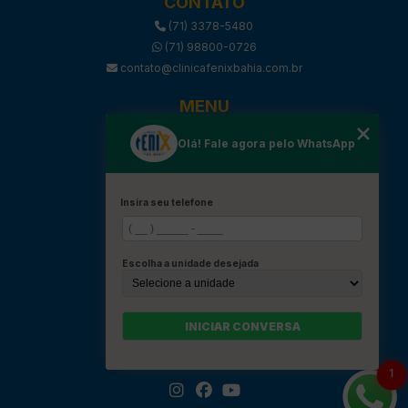
CONTATO
(71) 3378-5480
(71) 98800-0726
contato@clinicafenixbahia.com.br
MENU
HOME
Olá! Fale agora pelo WhatsApp
SOBRE
SERVIÇOS
BLOG
Insira seu telefone
PROCEDIMENTOS
CONVÊNIOS
Escolha a unidade desejada
CONTATOS
CATEGORIAS
MAPA DO SITE
INICIAR CONVERSA
REDES SOCIAIS
1