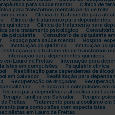
 terapêutica para saúde mental
Clínica de ter
Clínica para transtornos mentais perto de mim
óximo de mim
Clínica de tratamento para alco
es
Clínica de tratamento para dependentes
tes químicos
Clínica de tratamento para d
ínica para tratamento psicológico
Consultóri
o de psiquiatria
Consultório de psiquiatria e
r
Espaço para saúde mental
Hospital es
mo
Instituição psiquiátrica
Instituição psiq
Instituição para tratamento de transtornos m
Internação para dependentes químicos
s em Lauro de Freitas
Internação para dep
cialistas em compulsões
Psiquiatria clínica
ool
Reabilitação para dependentes de álcool
cool em Salvador
Reabilitação para depende
ca
Recuperação de drogados
Recuperaçã
especializada
Terapia para compulsões em c
Terapia para dependência alcoólica em Lauro
Terapia familiar em Salvador
Terapia psic
 de Freitas
Tratamento para alcoolismo em 
tamento para compulsões com especialistas
cialistas em Lauro de Freitas