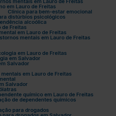
ornos mentais em Lauro de Freitas
ismo em Lauro de Freitas
r
Clínica para bem-estar emocional
para distúrbios psicológicos
pendência alcoólica
 de Freitas
 mental em Lauro de Freitas
anstornos mentais em Lauro de Freitas
icologia em Lauro de Freitas
logia em Salvador
 em Salvador
os mentais em Lauro de Freitas
 mental
 em Salvador
ólatras
ependente químico em Lauro de Freitas
eração de dependentes químicos
eração para drogados
ão para drogados em Salvador