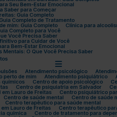
 para Seu Bem-Estar Emocional
isa Saber para Começar
Freitas: Guia Completo
: Guia Completo de Tratamento
o de mim: Guia Completo
Clínica para alcoo
 Guia Completo para Você
 Que Você Precisa Saber
finitivo para Cuidar de Você
 para Bem-Estar Emocional
os Mentais: O Que Você Precisa Saber
atos
pulsões
Atendimento psicológico
Atendim
co perto de mim
Atendimento psiquiátrico
s químicos
Centro de apoio psicológico
itas
Centro de psiquiatria em Salvador
C
l em Lauro de Freitas
Centro psiquiátrico 
Centro de saúde mental
Centro de saúde 
Centro terapêutico para saúde mental
l em Lauro de Freitas
Centro terapêutico p
cia química
Centro de tratamento para dep