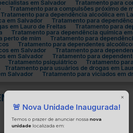
ecialistas em Salvador
Tratamento para c
o
Tratamento para compulsões próximo de 
Tratamento para dependência alcoólica em La
ica em Salvador
Tratamento para dependênc
gas em Lauro de Freitas
Tratamento para d
a
Tratamento para dependência química em 
a perto de mim
Tratamento para dependênc
cos
Tratamento para dependentes alcoólico
icos em Salvador
Tratamento para dependen
cos em Salvador
Tratamento para dependent
Tratamento psiquiátrico
Tratamento par
Tratamento para usuários de drogas em Laur
 em Salvador
Tratamento para viciados em d
ENTO MENTAL
×
🚨 Nova Unidade Inaugurada!
Temos o prazer de anunciar nossa
nova
unidade
localizada em: