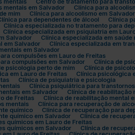
os mentais
Centro de tratamento para transt
os mentais em Salvador
Clínica para alcool
 de mim
Clínica para alcoolismo em Salvado
Clínica para dependentes de álcool
Clínica 
Clínica especializada no tratamento para de
Clínica especializada em psiquiatria em Lauro
 em Salvador
Clínica especializada em saúde
al em Salvador
Clínica especializada em tr
s mentais em Salvador
 para compulsões em Lauro de Freitas
o para compulsões em Salvador
Clínica de ps
 de psicologia perto de mim
Clínica de psico
ógica em Lauro de Freitas
Clínica psicológica
itas
Clínica de psiquiatria e psicologia
 mentais
Clínica psiquiátrica para transtorn
s mentais em Salvador
Clínica de reabilitação
ro de Freitas
Clínica de reabilitação mental
nos mentais
Clínica para recuperação de alco
nte químico
Clínica de recuperação para d
ente químico em Salvador
Clínica de recup
es químicos em Lauro de Freitas
tes químicos em Salvador
Clínica de recup
s em Lauro de Freitas
Clínica de recuperaç