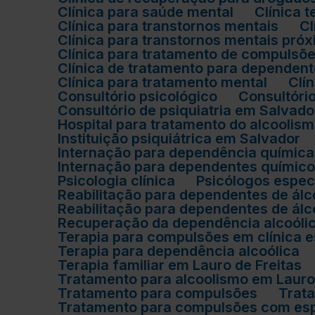
Clínica para saúde mental
Clínica
Clínica para transtornos mentais
Clínica para transtornos mentais pr
Clínica para tratamento de compulsõ
Clínica de tratamento para dependen
Clínica para tratamento mental
Cl
Consultório psicológico
Consultóri
Consultório de psiquiatria em Salvado
Hospital para tratamento do alcoolis
Instituição psiquiátrica em Salvador
Internação para dependência química
Internação para dependentes químico
Psicologia clínica
Psicólogos espe
Reabilitação para dependentes de álc
Reabilitação para dependentes de ál
Recuperação da dependência alcoóli
Terapia para compulsões em clínica 
Terapia para dependência alcoólica
Terapia familiar em Lauro de Freitas
Tratamento para alcoolismo em Lauro
Tratamento para compulsões
Tra
Tratamento para compulsões com espe