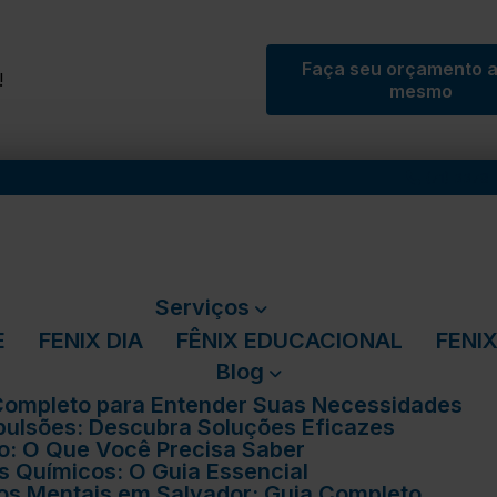
Faça seu orçamento 
!
mesmo
(71) 3378
Serviços
E
FENIX DIA
FÊNIX EDUCACIONAL
FEN
Blog
 Completo para Entender Suas Necessidades
pulsões: Descubra Soluções Eficazes
ico: O Que Você Precisa Saber
 Químicos: O Guia Essencial
nos Mentais em Salvador: Guia Completo