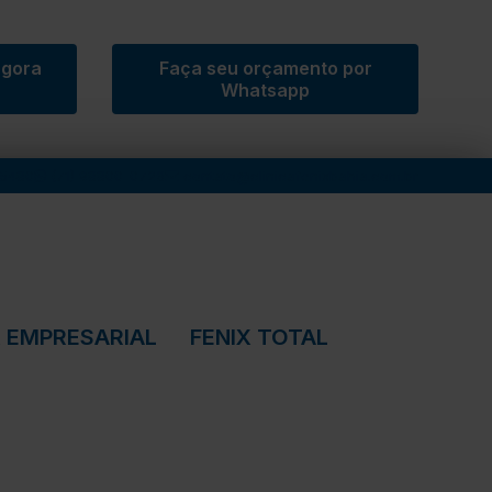
agora
Faça seu orçamento por
Whatsapp
-5480
(71) 98800-0726
contato@clinicafenixbahia.com.br
IX EMPRESARIAL
FENIX TOTAL