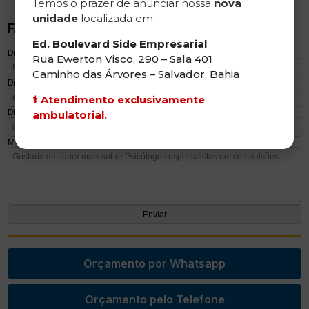
Temos o prazer de anunciar nossa
nova
unidade
localizada em:
FAÇA UM ORÇAMENTO
Ed. Boulevard Side Empresarial
Digite seu nome
Rua Ewerton Visco, 290 – Sala 401
Caminho das Árvores – Salvador, Bahia
Digite seu email
⚕️
Atendimento exclusivamente
Digite seu telefone
ambulatorial.
Mensagem
Orçamento por Whatsapp
Orçamento pelo Telefone