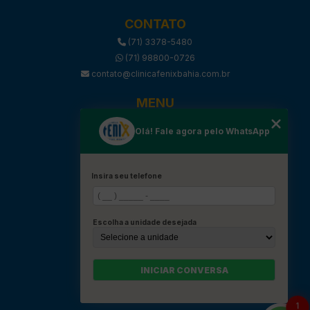
CONTATO
(71) 3378-5480
(71) 98800-0726
contato@clinicafenixbahia.com.br
MENU
HOME
Olá! Fale agora pelo WhatsApp
SOBRE
SERVIÇOS
BLOG
Insira seu telefone
PROCEDIMENTOS
CONVÊNIOS
Escolha a unidade desejada
CONTATOS
CATEGORIAS
MAPA DO SITE
INICIAR CONVERSA
REDES SOCIAIS
1