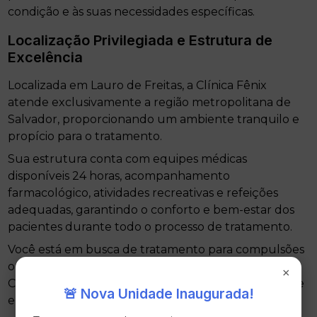
condição e às suas necessidades específicas.
Localização Privilegiada e Estrutura de
Excelência
Localizada em Lauro de Freitas, a Clínica Fênix
atende exclusivamente a região metropolitana de
Salvador, proporcionando um ambiente tranquilo e
propício para o tratamento.
Sua estrutura conta com equipes médicas
disponíveis 24 horas, acompanhamento
farmacológico, atividades recreativas e refeições
adequadas, garantindo o conforto e bem-estar dos
pacientes durante todo o processo de tratamento.
Você está em busca de tratamento para compulsões
ou transtornos mentais? Agende uma avaliação na
×
Clínica Fênix e dê o primeiro passo rumo à sua saúde
🚨 Nova Unidade Inaugurada!
emocional e bem-estar.