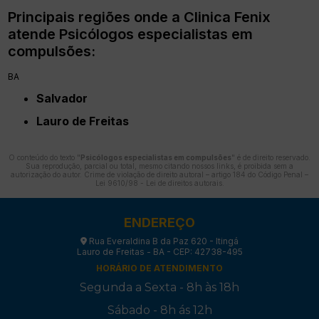
Principais regiões onde a Clinica Fenix
atende Psicólogos especialistas em
compulsões:
BA
Salvador
Lauro de Freitas
O conteúdo do texto "
Psicólogos especialistas em compulsões
" é de direito reservado.
Sua reprodução, parcial ou total, mesmo citando nossos links, é proibida sem a
autorização do autor. Crime de violação de direito autoral – artigo 184 do Código Penal –
Lei 9610/98 - Lei de direitos autorais
.
ENDEREÇO
Rua Everaldina B da Paz 620 - Itingá
Lauro de Freitas - BA - CEP: 42738-495
HORÁRIO DE ATENDIMENTO
Segunda a Sexta - 8h às 18h
Sábado - 8h ás 12h